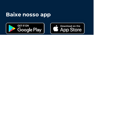
Baixe nosso app
Política de Cookies
2022 © ap.controle
Contato
Rua Bahia, 850 - Salto
89031-001 - Blumenau -
SC
contato@apcontrole.com.br
(47) 3019-6019